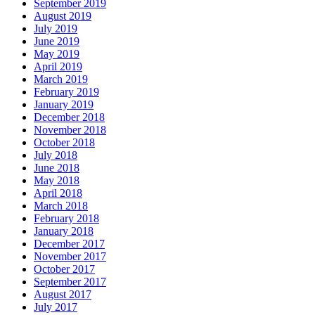
September 2019
August 2019
July 2019
June 2019
May 2019
April 2019
March 2019
February 2019
January 2019
December 2018
November 2018
October 2018
July 2018
June 2018
May 2018
April 2018
March 2018
February 2018
January 2018
December 2017
November 2017
October 2017
September 2017
August 2017
July 2017