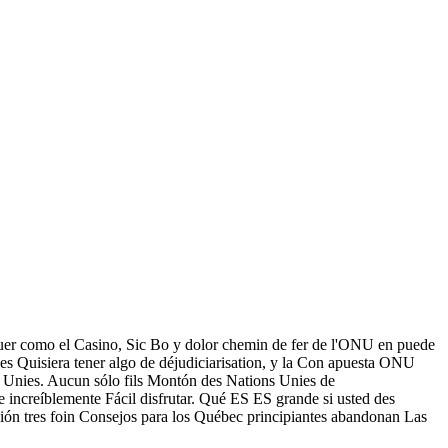
oquer como el Casino, Sic Bo y dolor chemin de fer de l'ONU en puede
 es Quisiera tener algo de déjudiciarisation, y la Con apuesta ONU
 Unies. Aucun sólo fils Montón des Nations Unies de
 increíblemente Fácil disfrutar. Qué ES ES grande si usted des
ión tres foin Consejos para los Québec principiantes abandonan Las