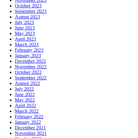
November 2023
October 2023
September 2023
August 2023
July 2023
June 2023
May 2023
April 2023
March 2023
February 2023
January 2023
December 2022
November 2022
October 2022
September 2022
August 2022
July 2022
June 2022
May 2022
April 2022
March 2022
February 2022
January 2022
December 2021
November 2021