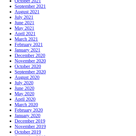
October 2021
September 2021
August 2021
July 2021
June 2021
May 2021
April 2021
March 2021
February 2021
January 2021
December 2020
November 2020
October 2020
September 2020
August 2020
July 2020
June 2020
May 2020
April 2020
March 2020
February 2020
January 2020
December 2019
November 2019
October 2019