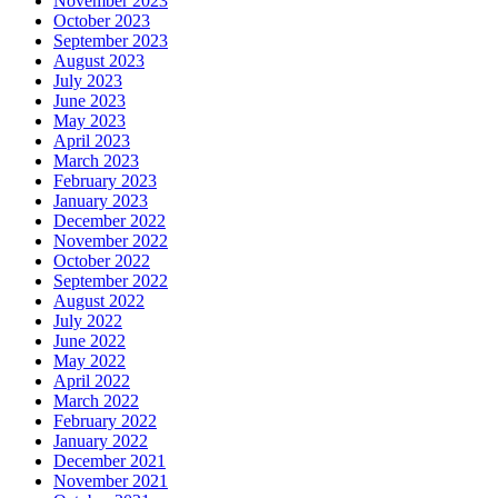
November 2023
October 2023
September 2023
August 2023
July 2023
June 2023
May 2023
April 2023
March 2023
February 2023
January 2023
December 2022
November 2022
October 2022
September 2022
August 2022
July 2022
June 2022
May 2022
April 2022
March 2022
February 2022
January 2022
December 2021
November 2021