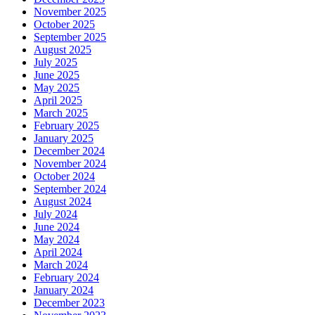
November 2025
October 2025
September 2025
August 2025
July 2025
June 2025
May 2025
April 2025
March 2025
February 2025
January 2025
December 2024
November 2024
October 2024
September 2024
August 2024
July 2024
June 2024
May 2024
April 2024
March 2024
February 2024
January 2024
December 2023