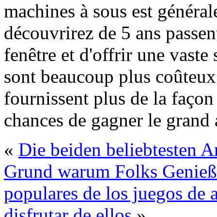
machines à sous est général
découvrirez de 5 ans passent
fenêtre et d'offrir une vaste
sont beaucoup plus coûteux d
fournissent plus de la façon 
chances de gagner le grand 
«
Die beiden beliebtesten A
Grund warum Folks Genieße
populares de los juegos de a
disfrutar de ellos
»