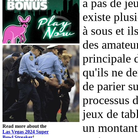
a pas de je
existe plus
à sous et i
des amateur
principale d
qu'ils ne 
de parier su
processus 
jeux de tab
un montant
Read more about the
Las Vegas 2024 Super
Bowl Streaker
!