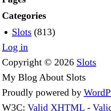
Categories
Slots
(813)
Log in
Copyright © 2026
Slots
My Blog About Slots
Proudly powered by
WordP
W3C:
Valid XHTML
-
Vali