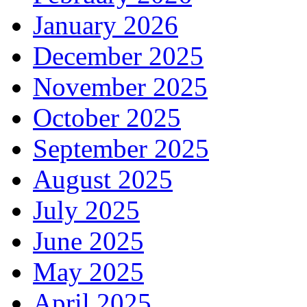
January 2026
December 2025
November 2025
October 2025
September 2025
August 2025
July 2025
June 2025
May 2025
April 2025