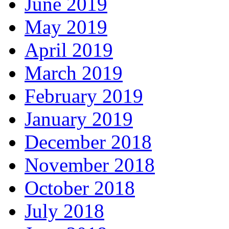
June 2019
May 2019
April 2019
March 2019
February 2019
January 2019
December 2018
November 2018
October 2018
July 2018