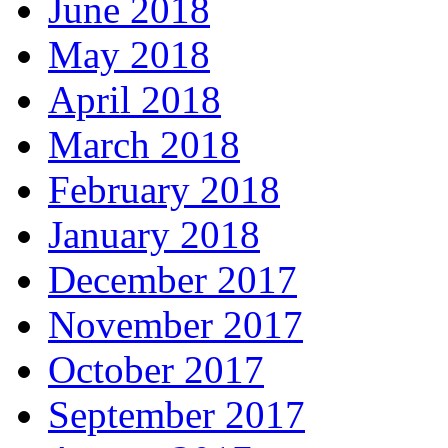
June 2018
May 2018
April 2018
March 2018
February 2018
January 2018
December 2017
November 2017
October 2017
September 2017