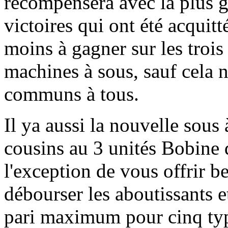
récompensera avec la plus gr
victoires qui ont été acquit
moins à gagner sur les trois
machines à sous, sauf cela n
communs à tous.
Il ya aussi la nouvelle sous 
cousins au 3 unités Bobine 
l'exception de vous offrir b
débourser les aboutissants e
pari maximum pour cinq typ