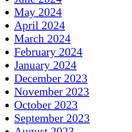
May 2024
April 2024
March 2024
February 2024
January 2024
December 2023
November 2023
October 2023
September 2023
August 2023