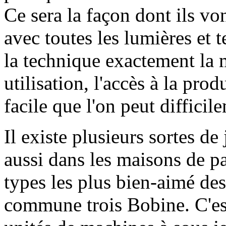
Ce sera la façon dont ils von
avec toutes les lumières et t
la technique exactement la 
utilisation, l'accès à la pro
facile que l'on peut difficile
Il existe plusieurs sortes d
aussi dans les maisons de pa
types les plus bien-aimé de
commune trois Bobine. C'est