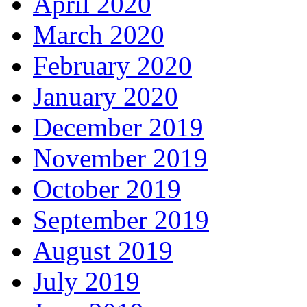
April 2020
March 2020
February 2020
January 2020
December 2019
November 2019
October 2019
September 2019
August 2019
July 2019