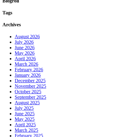
Blogroll
Tags
Archives
August 2026
July 2026
June 2026
May 2026
April 2026
March 2026
February 2026
January 2026
December 2025
November 2025
October 2025
September 2025
August 2025
July 2025
June 2025
May 2025
April 2025
March 2025
February 2025