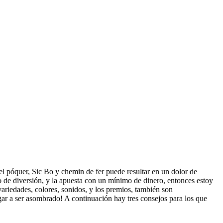
 el póquer, Sic Bo y chemin de fer puede resultar en un dolor de
go de diversión, y la apuesta con un mínimo de dinero, entonces estoy
riedades, colores, sonidos, y los premios, también son
egar a ser asombrado! A continuación hay tres consejos para los que