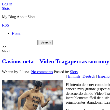
Log in
Slots
My Blog About Slots
RSS
Home
22
March
Casinos neta – Video Tragaperras son muy
Written by Julissa.
No comments
Posted in:
Slots
[
English
|
Deutsch
|
Españo
El intento de tener conocimi
cabeza muy grande (especialm
de acuerdo dando Video Trag
increíblemente fácil de disf
principiantes abandonan Las 