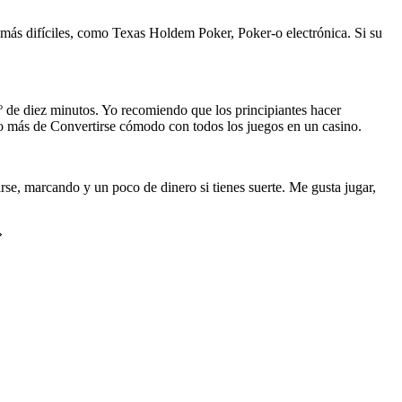
 más difíciles, como Texas Holdem Poker, Poker-o electrónica. Si su
º de diez minutos. Yo recomiendo que los principiantes hacer
 más de Convertirse cómodo con todos los juegos en un casino.
irse, marcando y un poco de dinero si tienes suerte. Me gusta jugar,
»