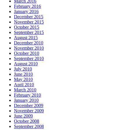
March 2016
February 2016
January 2016
December 2015
November 2015
October 2015
September 2015
August 2015
December 2010
November 2010
October 2010
September 2010
August 2010
July 2010
June 2010
May 2010
April 2010
March 2010
February 2010
January 2010
December 2009
November 2009
June 2009
October 2008
September 2008